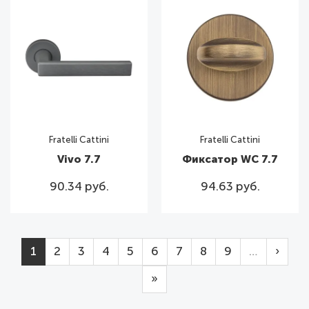
Fratelli Cattini
Fratelli Cattini
Vivo 7.7
Фиксатор WC 7.7
90.34 руб.
94.63 руб.
Нумерация страниц
Page
Page
Page
Page
Page
Page
Page
Page
Page
След
1
2
3
4
5
6
7
8
9
…
›
Последняя страница
»