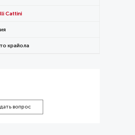
li Cattini
ия
то крайола
дать вопрос