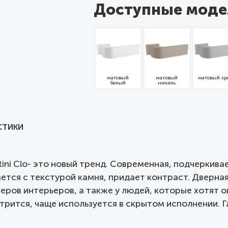
Доступные моде
матовый
матовый
матовый хр
белый
никель
СТИКИ
attini Clo- это новый тренд. Современная, подчерки
тся с текстурой камня, придает контраст. Дверная р
еров интерьеров, а также у людей, которые хотят 
трится, чаще используется в скрытом исполнении. Га