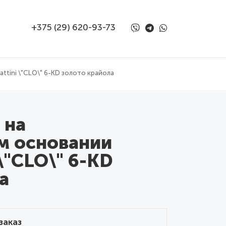
+375 (29) 620-93-73
attini \"CLO\" 6-KD золото крайола
 на
м основании
i \"CLO\" 6-KD
а
заказ