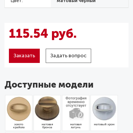
Цвет
матовый черный
115.54 руб.
Заказать
Задать вопрос
Доступные модели
золото
матовая
матовая
матовый хром
крайола
бронза
латунь