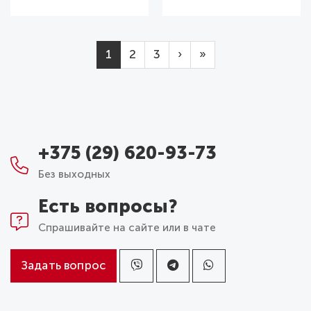
Нумерация страниц
Page
Page
Page
Следующая страница
Последняя страни
1
2
3
›
»
+375 (29) 620-93-73
Без выходных
Есть вопросы?
Спрашивайте на сайте или в чате
Задать вопрос