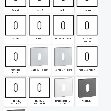
белый
белый
графит
графит
золото
золото
матовая медь
матовое
золото
матовое
матовый хром
матовый хром
медь матовая
золото
никель
никель
полированный
черный
матовый
матовый
хром