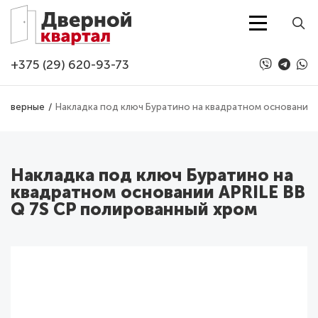
Перейти к основному содержанию
+375 (29) 620-93-73
и дверные
Накладка под ключ Буратино на квадратном основании 
Накладка под ключ Буратино на
квадратном основании APRILE BB
Q 7S CP полированный хром