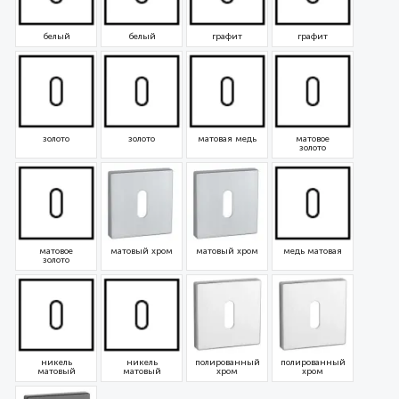
белый
белый
графит
графит
золото
золото
матовая медь
матовое
золото
матовое
матовый хром
матовый хром
медь матовая
золото
никель
никель
полированный
полированный
матовый
матовый
хром
хром