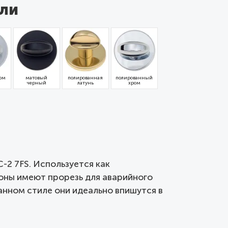
ли
ом
матовый
полированная
полированный
черный
латунь
хром
C-2 7FS. Используется как
ороны имеют прорезь для аварийного
анном стиле они идеально впишутся в