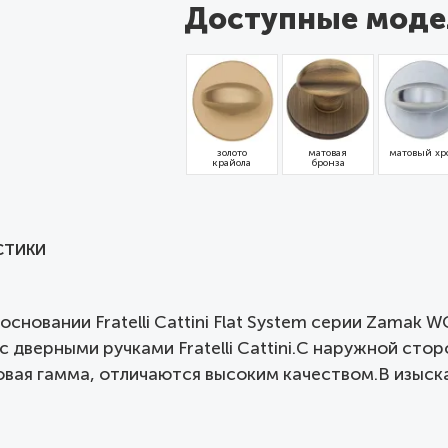
Доступные моде
золото
матовая
матовый хр
крайола
бронза
СТИКИ
новании Fratelli Cattini Flat System серии Zamak W
с дверными ручками Fratelli Cattini.С наружной ст
вая гамма, отличаются высоким качеством.В изыск