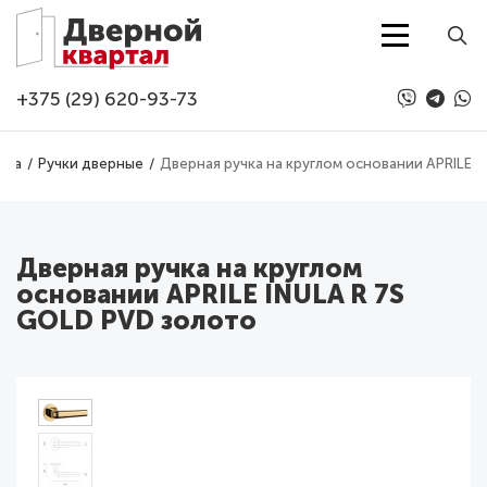
Перейти к основному содержанию
+375 (29) 620-93-73
ура
Ручки дверные
Дверная ручка на круглом основании APRILE 
Дверная ручка на круглом
основании APRILE INULA R 7S
GOLD PVD золото