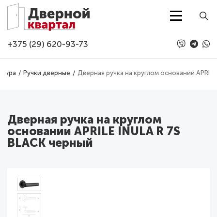
Перейти к основному содержанию
+375 (29) 620-93-73
итура
Ручки дверные
Дверная ручка на круглом основании APRILE
Дверная ручка на круглом
основании APRILE INULA R 7S
BLACK черный