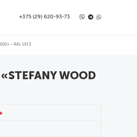
+375 (29) 620-93-73
02» – RAL 1013
ь «STEFANY WOOD
ь