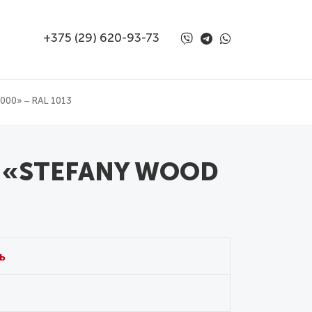
+375 (29) 620-93-73
00» – RAL 1013
ь «STEFANY WOOD
ь