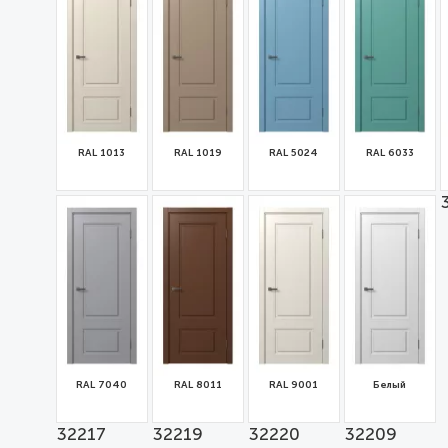
RAL 1013
RAL 1019
RAL 5024
RAL 6033
32210
32211
32212
32213
RAL 7040
RAL 8011
RAL 9001
Белый
32217
32219
32220
32209