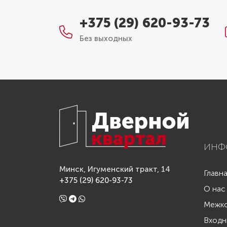
+375 (29) 620-93-73
Без выходных
ИНФ
Минск, Игуменский тракт, 14
Главн
+375 (29) 620-93-73
О нас
Межко
Входн