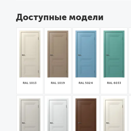
Доступные модели
RAL 1013
RAL 1019
RAL 5024
RAL 6033
32184
32186
32187
32188