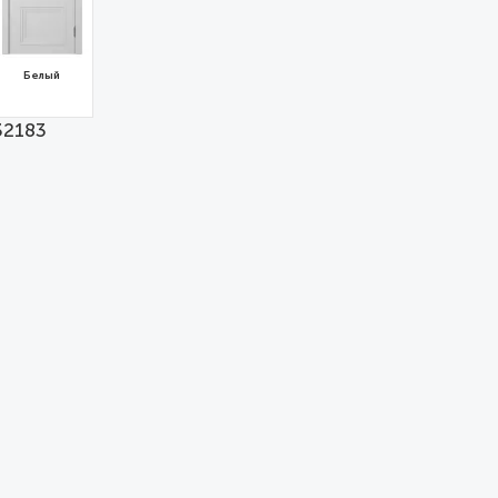
Белый
32183