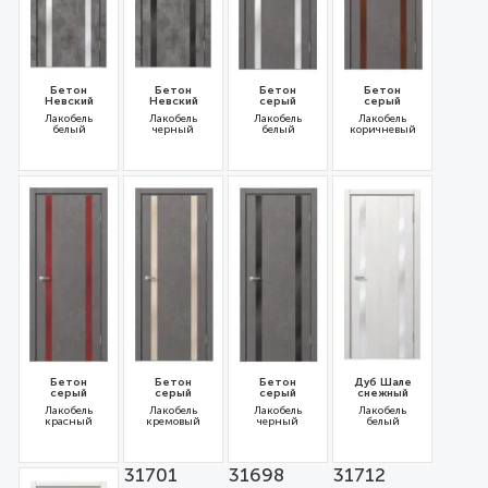
Бетон
Бетон
Бетон
Бетон
Невский
Невский
серый
серый
Лакобель
Лакобель
Лакобель
Лакобель
белый
черный
белый
коричневый
31704
31703
31699
31700
Бетон
Бетон
Бетон
Дуб Шале
серый
серый
серый
снежный
Лакобель
Лакобель
Лакобель
Лакобель
красный
кремовый
черный
белый
31702
31701
31698
31712