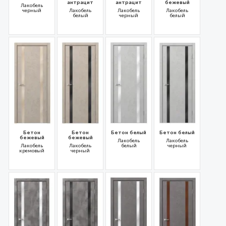
антрацит
антрацит
бежевый
Лакобель
черный
Лакобель
Лакобель
Лакобель
белый
черный
белый
31717
31695
31694
31692
Бетон
Бетон
Бетон белый
Бетон белый
бежевый
бежевый
Лакобель
Лакобель
Лакобель
Лакобель
белый
черный
кремовый
черный
31693
31691
31697
31696