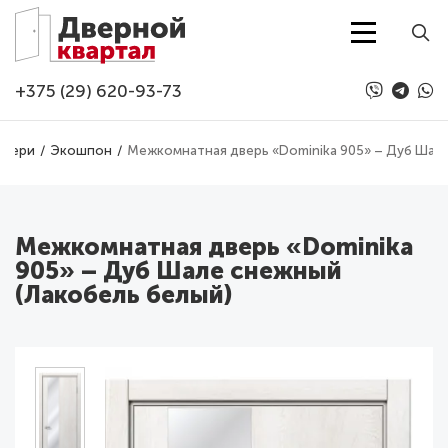
Перейти к основному содержанию
+375 (29) 620-93-73
двери
Экошпон
Межкомнатная дверь «Dominika 905» – Дуб Шале
Межкомнатная дверь «Dominika
905» – Дуб Шале снежный
(Лакобель белый)