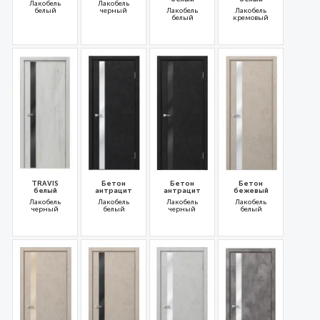
Лакобель
Лакобель
белый
черный
Лакобель
Лакобель
белый
кремовый
31648
31647
31627
31628
TRAVIS
Бетон
Бетон
Бетон
белый
антрацит
антрацит
бежевый
Лакобель
Лакобель
Лакобель
Лакобель
черный
белый
черный
белый
31626
31614
31613
31611