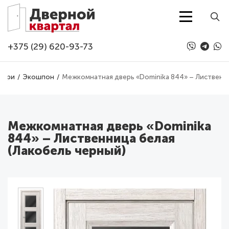
Перейти к основному содержанию
+375 (29) 620-93-73
вери
Экошпон
Межкомнатная дверь «Dominika 844» – Лиственни
Межкомнатная дверь «Dominika
844» – Лиственница белая
(Лакобель черный)