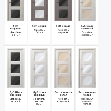
Soft
Soft серый
Soft серый
Дуб Шале
капучино
снежный
Лакобель
Лакобель
Лакобель
белый
черный
Лакобель
черный
кремовый
31215
35985
31213
31210
Дуб Шале
Дуб Шале
Лиственница
Лиственница
снежный
снежный
белая
белая
Лакобель
Лакобель/
Лакобель
Лакобель/
черный
лакомат
кремовый
лакомат
белый
белый