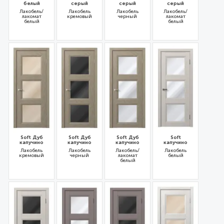
белый
серый
серый
серый
Лакобель/
Лакобель
Лакобель
Лакобель/
лакомат
кремовый
черный
лакомат
белый
белый
31185
31192
31190
31191
Soft Дуб
Soft Дуб
Soft Дуб
Soft
капучино
капучино
капучино
капучино
Лакобель
Лакобель
Лакобель/
Лакобель
кремовый
черный
лакомат
белый
белый
31189
31187
31188
35986