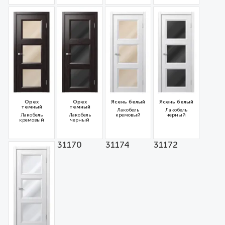
31208
31209
31163
31162
Орех
Орех
Ясень белый
Ясень белый
темный
темный
Лакобель
Лакобель
Лакобель
Лакобель
кремовый
черный
кремовый
черный
31171
31170
31174
31172