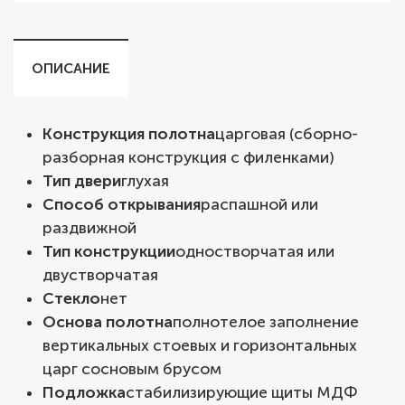
ОПИСАНИЕ
Конструкция полотна
царговая (сборно-
разборная конструкция с филенками)
Тип двери
глухая
Способ открывания
распашной или
раздвижной
Тип конструкции
одностворчатая или
двустворчатая
Стекло
нет
Основа полотна
полнотелое заполнение
вертикальных стоевых и горизонтальных
царг сосновым брусом
Подложка
стабилизирующие щиты МДФ