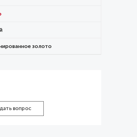
o
й
нированное золото
дать вопрос