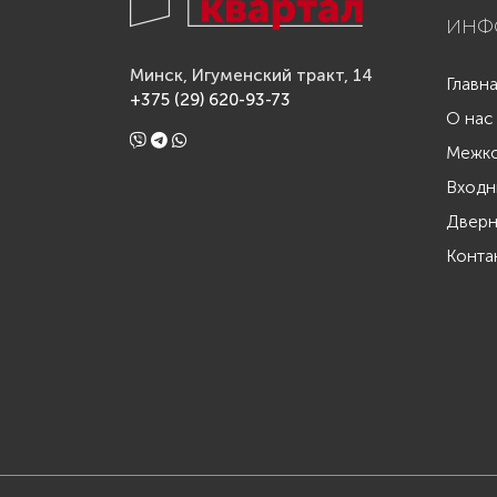
ИНФ
Минск, Игуменский тракт, 14
Главн
+375 (29) 620-93-73
О нас
Межко
Входн
Дверн
Конта