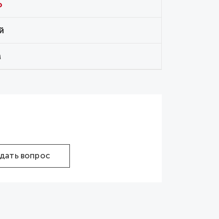
o
й
м
дать вопрос