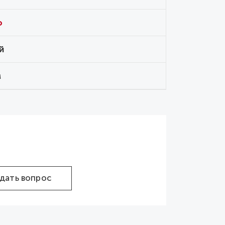
o
й
м
дать вопрос