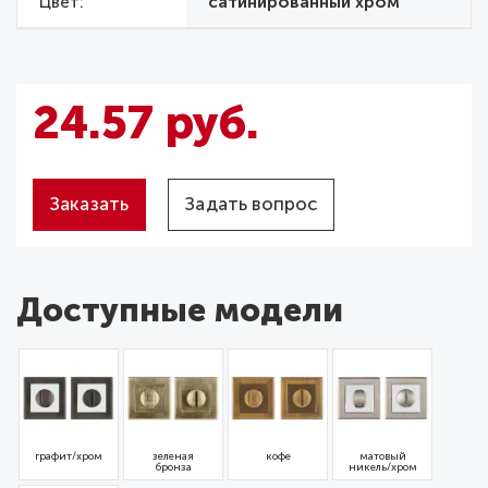
Цвет
сатинированный хром
24.57 руб.
Заказать
Задать вопрос
Доступные модели
графит/хром
зеленая
кофе
матовый
бронза
никель/хром