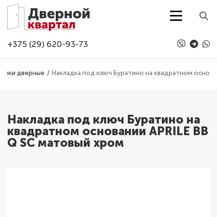
Перейти к основному содержанию
+375 (29) 620-93-73
Ручки дверные
Накладка под ключ Буратино на квадратном основа
Накладка под ключ Буратино на
квадратном основании APRILE BB
Q SC матовый хром