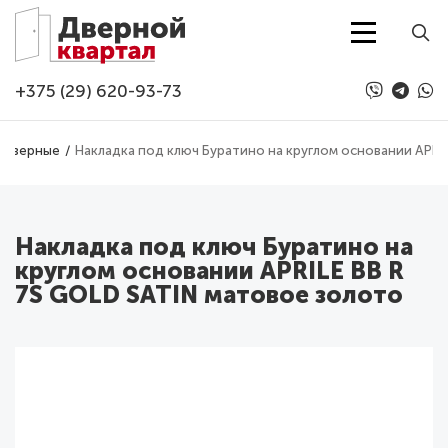
Перейти к основному содержанию
+375 (29) 620-93-73
 дверные
Накладка под ключ Буратино на круглом основании APRI
Накладка под ключ Буратино на
круглом основании APRILE BB R
7S GOLD SATIN матовое золото