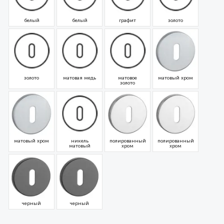
белый
белый
графит
золото
золото
матовая медь
матовое
матовый хром
золото
матовый хром
никель
полированный
полированный
матовый
хром
хром
черный
черный