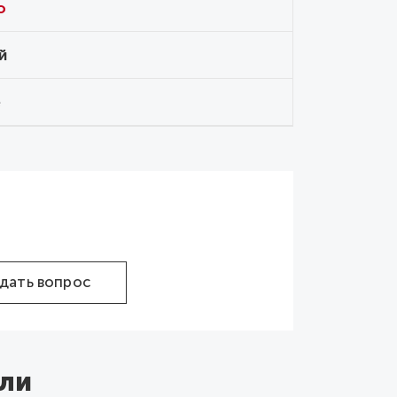
o
й
е
дать вопрос
ли