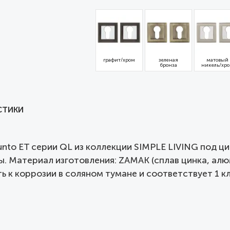
графит/хром
зеленая
матовый
бронза
никель/хр
СТИКИ
nto ET серии QL из коллекции SIMPLE LIVING под 
. Материал изготовления: ZAMAK (сплав цинка, алюм
ь к коррозии в соляном тумане и соответствует 1 к