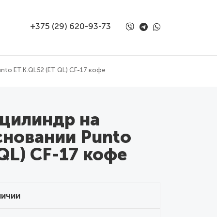
+375 (29) 620-93-73
to ET.K.QL52 (ET QL) CF-17 кофе
 цилиндр на
сновании Punto
QL) CF-17 кофе
личии