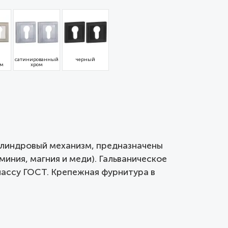
сатинированный
черный
ом
хром
цилиндровый механизм, предназначены
иния, магния и меди). Гальваническое
лассу ГОСТ. Крепежная фурнитура в