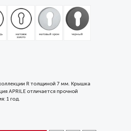
дь
матовое
матовый хром
черный
золото
 коллекции R толщиной 7 мм. Крышка
кция APRILE отличается прочной
: 1 год.