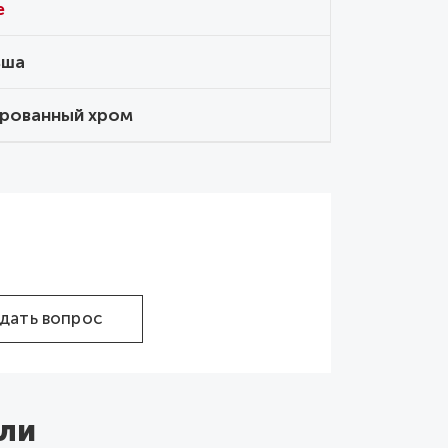
e
ьша
рованный хром
дать вопрос
ли