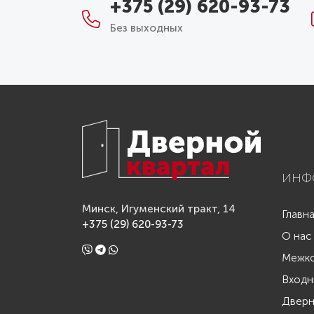
+375 (29) 620-93-73
Без выходных
ИНФ
Минск, Игуменский тракт, 14
Главн
+375 (29) 620-93-73
О нас
Межко
Входн
Дверн