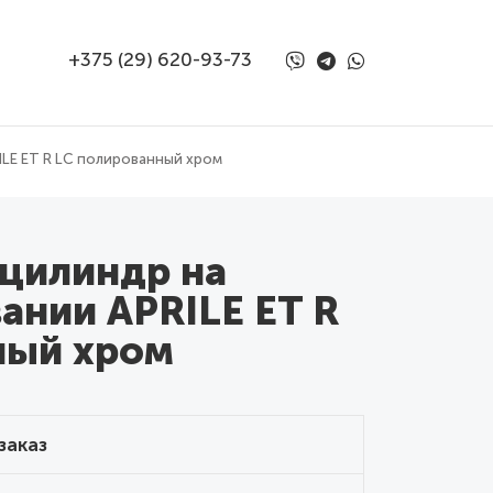
+375 (29) 620-93-73
ILE ET R LC полированный хром
 цилиндр на
ании APRILE ET R
ный хром
заказ