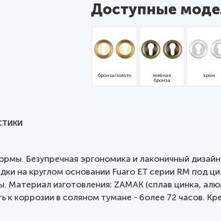
Доступные моде
бронза/золото
зелёная
хром
бронза
СТИКИ
ормы. Безупречная эргономика и лаконичный дизайн
дки на круглом основании Fuaro ET серии RM под ц
. Материал изготовления: ZAMAK (сплав цинка, алюм
 к коррозии в соляном тумане - более 72 часов. К