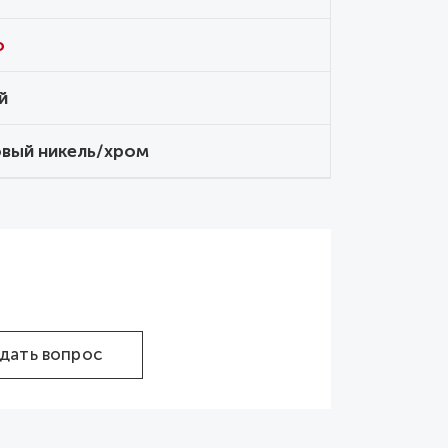
o
й
вый никель/хром
дать вопрос