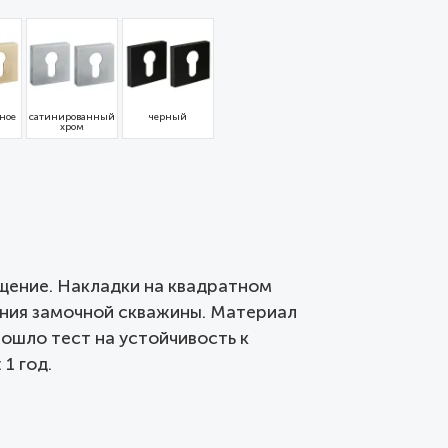
ное
сатинированный
черный
хром
щение. Накладки на квадратном
ания замочной скважины. Материал
рошло тест на устойчивость к
1 год.