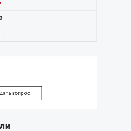
o
й
м
дать вопрос
ли