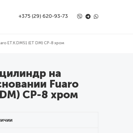
+375 (29) 620-93-73
aro ET.K.DM51 (ET DM) CP-8 хром
 цилиндр на
новании Fuaro
 DM) CP-8 хром
личии