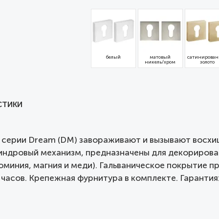
белый
матовый
сатинирован
никель/хром
золото
СТИКИ
 серии Dream (DM) завораживают и вызывают восхи
линдровый механизм, предназначены для декориров
юминия, магния и меди). Гальваническое покрытие п
часов. Крепежная фурнитура в комплекте. Гарантия: 