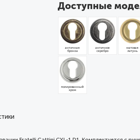
Доступные моде
античная
античное
матовая
бронза
серебро
латунь
полированный
хром
СТИКИ
ании Fratelli Cattini CYL-1 D1. Комплектуется c руч