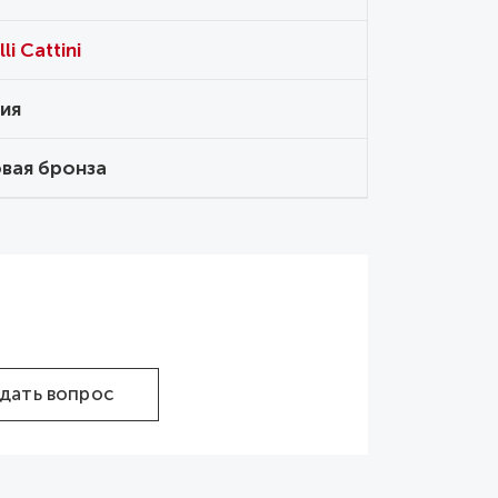
li Cattini
ия
вая бронза
дать вопрос