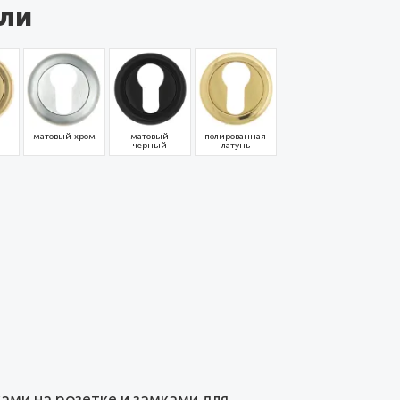
ли
матовый хром
матовый
полированная
черный
латунь
ками на розетке и замками для