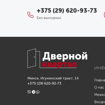
+375 (29) 620-93-73
Без выходных
ИНФ
Минск, Игуменский тракт, 14
Главн
+375 (29) 620-93-73
О нас
Межко
Входн