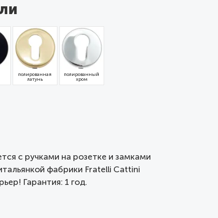
ли
полированная
полированный
латунь
хром
уется c ручками на розетке и замками
льянкой фабрики Fratelli Cattini
ер! Гарантия: 1 год.