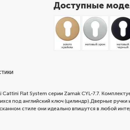
Доступные моде
золото
матовый хром
матовый
крайола
черный
СТИКИ
i Cattini Flat System серии Zamak CYL-7.7. Комплект
я под английский ключ (цилиндр).Дверные ручки ита
канном стиле они идеально впишутся в любой интерь