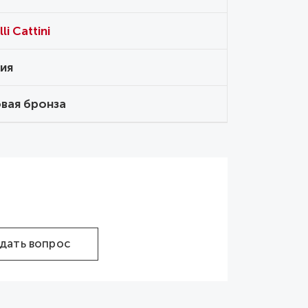
li Cattini
ия
вая бронза
дать вопрос