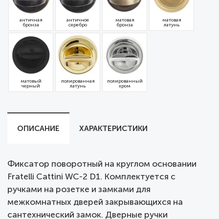
античная
античное
матовая
матовая
бронза
серебро
бронза
латунь
матовый
полированная
полированный
черный
латунь
хром
ОПИСАНИЕ
ХАРАКТЕРИСТИКИ
Фиксатор поворотный на круглом основании
Fratelli Cattini WC-2 D1. Комплектуется c
ручками на розетке и замками для
межкомнатных дверей закрывающихся на
сантехнический замок. Дверные ручки