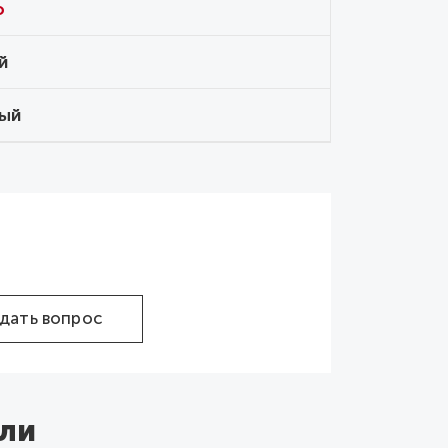
o
й
ый
.
дать вопрос
ли