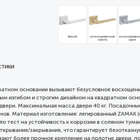
белый
сатинированное
сатинирова
золото
хром
СТИКИ
ратном основании вызывают безусловное восхощени
ым изгибом и строгим дизайном на квадратном осно
двери. Максимальная масса двери 40 кг. Посадочн
в. Материал изготовления: легированный ZAMAK (с
о тест на устойчивость к коррозии в соляном туман
ткрывания/закрывания, что гарантирует безотказную
ают более прочное крепление на полотне двери, по