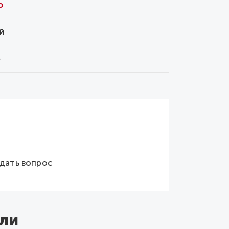
o
й
е
дать вопрос
ли