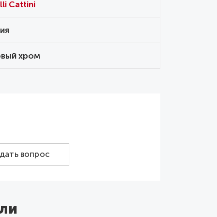
li Cattini
ия
вый хром
дать вопрос
ли