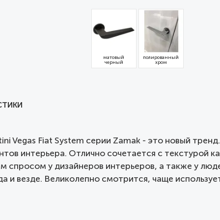
матовый
полированный
черный
хром
СТИКИ
ttini Vegas Fiat System серии Zamak - это новый тре
тов интерьера. Отлично сочетается с текстурой ка
ьшим спросом у дизайнеров интерьеров, а также у лю
а и везде. Великолепно смотрится, чаще использует