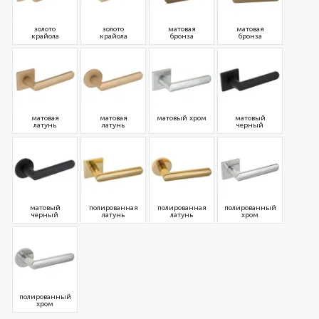
золото
золото
матовая
матовая
крайола
крайола
бронза
бронза
матовая
матовая
матовый хром
матовый
латунь
латунь
черный
матовый
полированная
полированная
полированный
черный
латунь
латунь
хром
полированный
хром