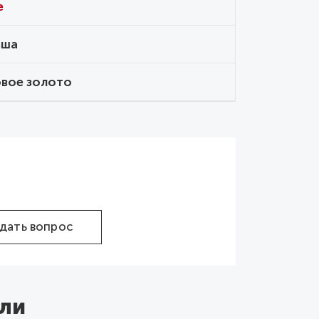
e
ьша
вое золото
дать вопрос
ли