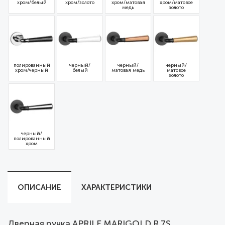
хром/белый
хром/золото
хром/матовая
хром/матовое
медь
золото
полированный
черный/
черный/
черный/
хром/черный
белый
матовая медь
матовое
золото
черный/
полированный
хром
ОПИСАНИЕ
ХАРАКТЕРИСТИКИ
Дверная ручка APRILE MARIGOLD R 7S