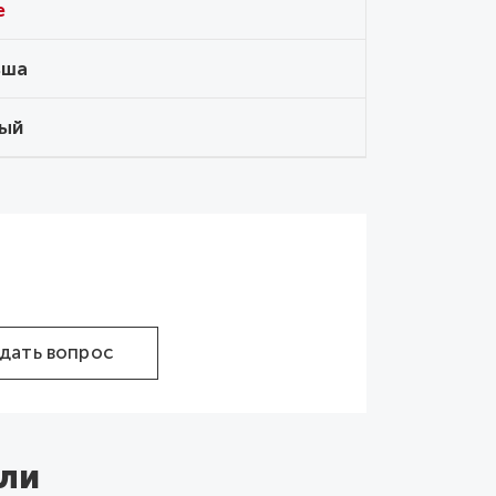
e
ьша
ый
дать вопрос
ли