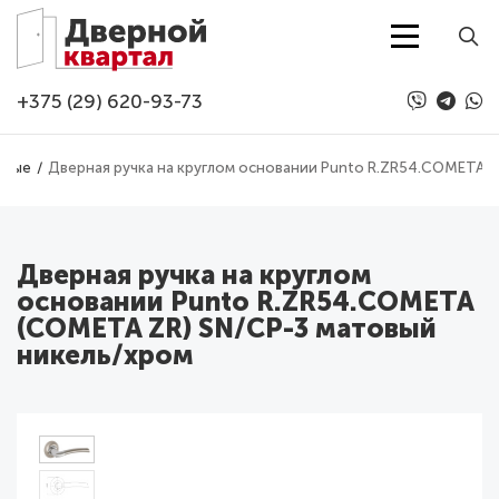
Перейти к основному содержанию
+375 (29) 620-93-73
рные
Дверная ручка на круглом основании Punto R.ZR54.COMETA 
Дверная ручка на круглом
основании Punto R.ZR54.COMETA
(COMETA ZR) SN/CP-3 матовый
никель/хром