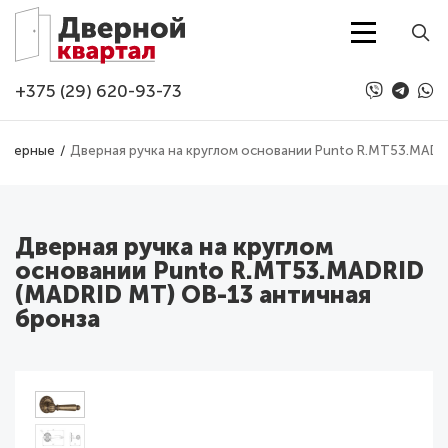
Перейти к основному содержанию
+375 (29) 620-93-73
 дверные
Дверная ручка на круглом основании Punto R.MT53.MADR
Дверная ручка на круглом
основании Punto R.MT53.MADRID
(MADRID MT) OB-13 античная
бронза