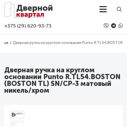
Перейти к основному содержанию
+375 (29) 620-93-73
рные
Дверная ручка на круглом основании Punto R.TL54.BOSTON 
Дверная ручка на круглом
основании Punto R.TL54.BOSTON
(BOSTON TL) SN/CP-3 матовый
никель/хром